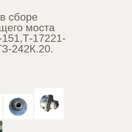
 в сборе
щего моста
-151,Т-17221-
ТЗ-242К.20.