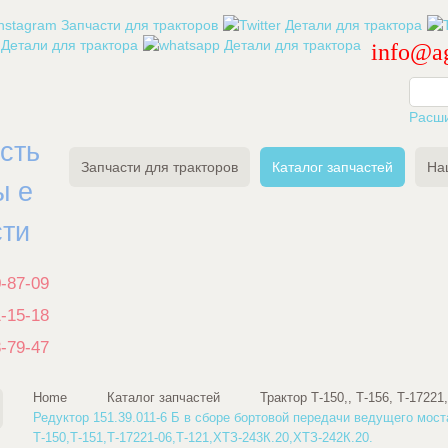
info@ag
Расш
есть
Запчасти для тракторов
Каталог запчастей
На
ы е
сти
0-87-09
1-15-18
3-79-47
Home
Каталог запчастей
Трактор Т-150,, Т-156, Т-17221
Редуктор 151.39.011-6 Б в сборе бортовой передачи ведущего мос
Т-150,Т-151,Т-17221-06,Т-121,ХТЗ-243К.20,ХТЗ-242К.20.