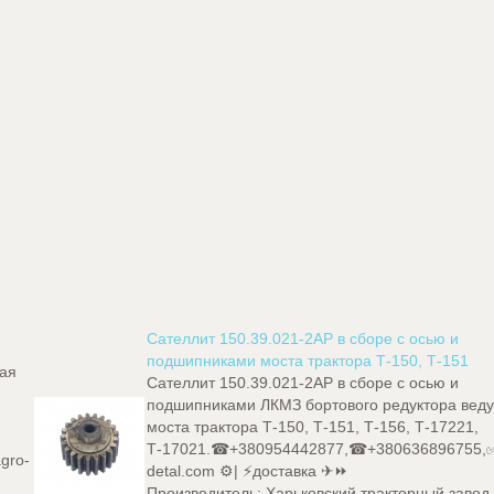
Сателлит 150.39.021-2АР в сборе с осью и
подшипниками моста трактора Т-150, Т-151
кая
Сателлит 150.39.021-2АР в сборе с осью и
подшипниками ЛКМЗ бортового редуктора вед
моста трактора Т-150, Т-151, Т-156, Т-17221,
Т-17021.☎+380954442877,☎+380636896755,✅
gro-
detal.com ⚙️| ⚡доставка ✈⏩
Производитель:
Харьковский тракторный завод