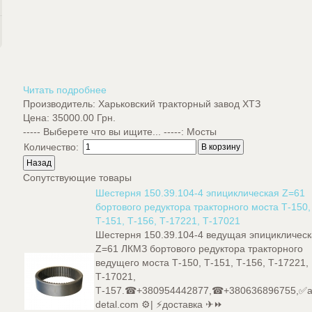
Читать подробнее
Производитель:
Харьковский тракторный завод ХТЗ
Цена:
35000.00 Грн.
----- Выберете что вы ищите... -----
:
Мосты
Количество:
Сопутствующие товары
Шестерня 150.39.104-4 эпициклическая Z=61
бортового редуктора тракторного моста Т-150,
Т-151, Т-156, Т-17221, Т-17021
Шестерня 150.39.104-4 ведущая эпицикличес
Z=61 ЛКМЗ бортового редуктора тракторного
ведущего моста Т-150, Т-151, Т-156, Т-17221,
Т-17021,
Т-157.☎+380954442877,☎+380636896755,✅a
detal.com ⚙️| ⚡доставка ✈⏩