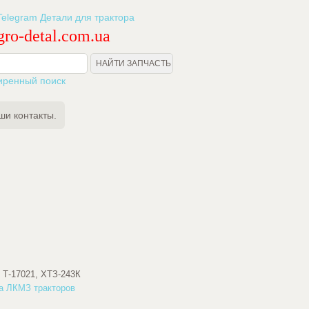
ro-detal.com.ua
иренный поиск
ши контакты.
, Т-17021, ХТЗ-243К
та ЛКМЗ тракторов