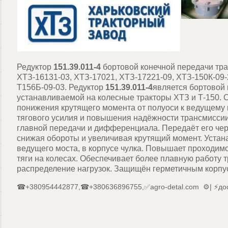
Редуктор
151.39.011-4
бортовой конечной передачи тра
ХТЗ-16131-03, ХТЗ-17021, ХТЗ-17221-09, ХТЗ-150К-09-
Т156Б-09-03. Редуктор
151.39.011-4
является бортовой 
устанавливаемой на колесные тракторы ХТЗ и Т-150. 
понижения крутящего момента от полуоси к ведущему к
тягового усилия и повышения надёжности трансмиссии
главной передачи и дифференциала. Передаёт его чер
снижая обороты и увеличивая крутящий момент. Устан
ведущего моста, в корпусе чулка. Повышает проходимо
тяги на колесах. Обеспечивает более плавную работу
распределение нагрузок. Защищён герметичным корпус
☎+380954442877,☎+380636896755,✅agro-detal.com ⚙️| ⚡до