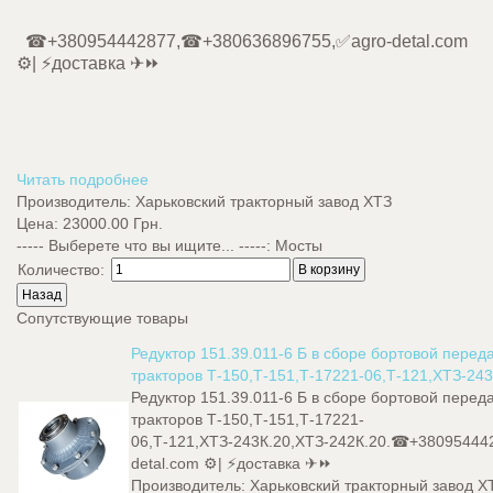
☎+380954442877,☎+380636896755,✅agro-detal.com
⚙️| ⚡доставка ✈⏩
Читать подробнее
Производитель:
Харьковский тракторный завод ХТЗ
Цена:
23000.00 Грн.
----- Выберете что вы ищите... -----
:
Мосты
Количество:
Сопутствующие товары
Редуктор 151.39.011-6 Б в сборе бортовой пере
тракторов Т-150,Т-151,Т-17221-06,Т-121,ХТЗ-243
Редуктор 151.39.011-6 Б в сборе бортовой пере
тракторов Т-150,Т-151,Т-17221-
06,Т-121,ХТЗ-243К.20,ХТЗ-242К.20.☎+3809544
detal.com ⚙️| ⚡доставка ✈⏩
Производитель:
Харьковский тракторный завод Х