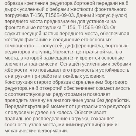
образца крепления редуктора бортовой передачи на 8
дырок усиленный с ребрами жесткости фронтального
погрузчика Т-156, Т156Б-09-03. Данный корпус (чулок)
переднего моста предназначен для установки на
фронтальные погрузчики Т-156, Т-156Б-09-03. Он
служит несущей частью переднего моста, обеспечивая
жёсткую фиксацию и соединение его основных
компонентов
—
полуосей, дифференциала, бортовых
редукторов и ступиц. Является центральной частью
моста, в которой размещаются и крепятся основные
элементы трансмиссии. Оснащён усиленными рёбрами
жёсткости, что повышает его прочность и устойчивость
к нагрузкам при работе в тяжёлых условиях.
Конструкция старого образца с креплением бортового
редуктора на 8 отверстий обеспечивает совместимость
с соответствующими редукторами и позволяет
проводить замену на аналогичные узлы без доработки.
Передаёт крутящий момент от центрального редуктора
к полуосям и далее на колёса. Обеспечивает
правильное распределение нагрузки, сохраняет
соосность узлов моста, минимизирует вибрации и
механические деформации.