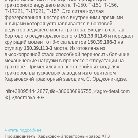
тракторного ведущего моста Т-150, Т-151, Т-156,
Т-17221, Т-17021, Т-157. Это литая круглая
фрезерованная шестерня с внутренними прямыми
шлицами которая устанавливается в бортовой
редуктор ведущего моста трактора. Входит в состав
бортового редуктора колесного
151.39.011-6
и передает
крутящий момент от 3-х сателлитов
150.39.106-3
на
ступицу
150.39.113-3
моста. Изготовлена из
высокопрочной стали способной переносить большие
механические нагрузки в процессе эксплуатации на
тракторе. Применялся на всех серийных моделях
тракторов выпускаемых заводом изготовителем
Харьковский тракторный завод им. С. Орджоникидзе.
☎+380954442877,☎+380636896755,✅agro-detal.com
⚙️| ⚡доставка ✈⏩
Читать подробнее
Производитель:
Харьковский тракторный завод ХТЗ