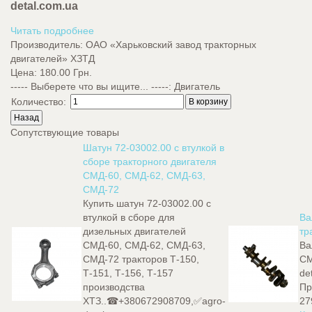
detal.com.ua
Читать подробнее
Производитель:
ОАО «Харьковский завод тракторных
двигателей» ХЗТД
Цена:
180.00 Грн.
----- Выберете что вы ищите... -----
:
Двигатель
Количество:
Сопутствующие товары
Шатун 72-03002.00 с втулкой в
сборе тракторного двигателя
СМД-60, СМД-62, СМД-63,
СМД-72
Купить шатун 72-03002.00 с
втулкой в сборе для
Ва
дизельных двигателей
тр
СМД-60, СМД-62, СМД-63,
Ва
СМД-72 тракторов Т-150,
СМ
Т-151, Т-156, Т-157
de
производства
Пр
ХТЗ..☎+380672908709,✅agro-
27