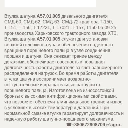
Втулка шатуна
А57.01.005
дизельного двигателя
СМД-60, СМД-62, СМД-63, СМД-72 трактора Т-150,
Т-151, Т-156, Т-17221, Т-17021, Т-157, Т150-05-09-25
производства Харьковского тракторного завода ХТЗ.
Втулка шатуна
А57.01.005
служит для установки
верхней головки шатуна и обеспечения надежного
вращения поршневого пальца в узле соединения
поршня и шатуна. Она снижает трение между
деталями, обеспечивает соосность и повышает
долговечность работы двигателя за счет равномерного
распределения нагрузок. Во время работы двигателя
втулка шатуна воспринимает возвратно-
поступательные и вращательные нагрузки от
поршневого пальца. Изготовлена из износостойкой
бронзы с высокими антифрикционными свойствами,
что позволяет обеспечить минимальное трение и износ
в условиях высоких температур и давлений. При
нормальной смазке втулка гарантирует долговечность и
надежную работу шатунно-поршневого механизма.
☎+380672908709,✅agro-