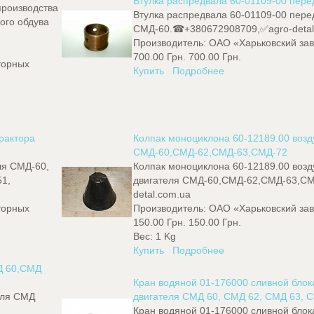
Втулка распредвала 60-01109-00 пере
производства
Втулка распредвала 60-01109-00 пере
ого обдува
СМД-60.☎+380672908709,✅agro-detal
Производитель:
ОАО «Харьковский зав
700.00 Грн.
700.00 Грн.
торных
Купить
Подробнее
рактора
Колпак моноциклона 60-12189.00 возд
СМД-60,СМД-62,СМД-63,СМД-72
ля СМД-60,
Колпак моноциклона 60-12189.00 возд
51,
двигателя СМД-60,СМД-62,СМД-63,С
detal.com.ua
торных
Производитель:
ОАО «Харьковский зав
150.00 Грн.
150.00 Грн.
Вес:
1 Kg
Купить
Подробнее
МД 60,СМД
Кран водяной 01-176000 сливной бло
еля СМД
двигателя СМД 60, СМД 62, СМД 63, С
Кран водяной 01-176000 сливной бло