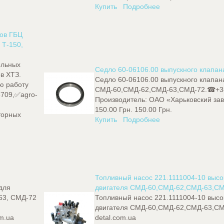
Купить
Подробнее
ров ГБЦ
 Т-150,
ельных
Седло 60-06106.00 выпускного клапан
в ХТЗ.
Седло 60-06106.00 выпускного клапан
ю работу
СМД-60,СМД-62,СМД-63,СМД-72.☎+38
8709,✅agro-
Производитель:
ОАО «Харьковский зав
150.00 Грн.
150.00 Грн.
торных
Купить
Подробнее
Топливный насос 221.1111004-10 высо
для
двигателя СМД-60,СМД-62,СМД-63,С
63, СМД-72
Топливный насос 221.1111004-10 высо
двигателя СМД-60,СМД-62,СМД-63,С
m.ua
detal.com.ua