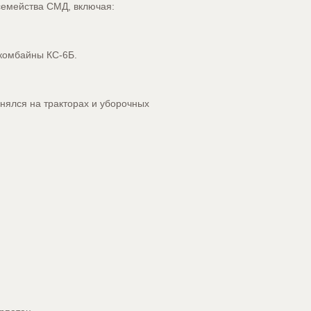
семейства СМД, включая:
 комбайны КС-6Б.
нялся на тракторах и уборочных