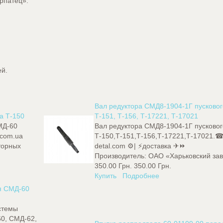
рпатец».
ей.
Вал редуктора СМД8-1904-1Г пускового
а Т-150
Т-151, Т-156, Т-17221, Т-17021
МД-60
Вал редуктора СМД8-1904-1Г пусковог
.com.ua
Т-150,Т-151,Т-156,Т-17221,Т-17021
торных
detal.com ⚙️| ⚡доставка ✈⏩
Производитель:
ОАО «Харьковский зав
350.00 Грн.
350.00 Грн.
Купить
Подробнее
ля СМД-60
истемы
60, СМД-62,