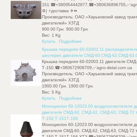
151.☎+380954442877,☎+380636896755,✅agro
⚙️| ⚡доставка ✈⏩
Производитель:
ОАО «Харьковский завод трак
двигателей» ХЗТД
900.00 Грн.
900.00 Грн.
Вес:
1 Kg
Купить
Подробнее
Крышка передняя 60-02003.11 распределител
шестерен двигателя СМД-60,СМД-62,СМД-63
Крышка передняя 60-02003.11 двигателя СМД-
Т-150.☎+380672908709,✅agro-detal.com.ua
Производитель:
ОАО «Харьковский завод трак
двигателей» ХЗТД
1900.00 Грн.
1900.00 Грн.
Вес:
5 Kg
Купить
Подробнее
Моноциклон 60-12023.00 воздухоочистителя д
двигателя СМД-60, СМД-62, СМД-63, СМД-72 
Т-150,Т-151Т-156
Моноциклон 60-12023.00 воздухоочистителя д
двигателя СМД-60, СМД-62, СМД-63, СМД-72 
Т-150,Т-151Т-156 ХТЗ.☎+380672908709,✅agr