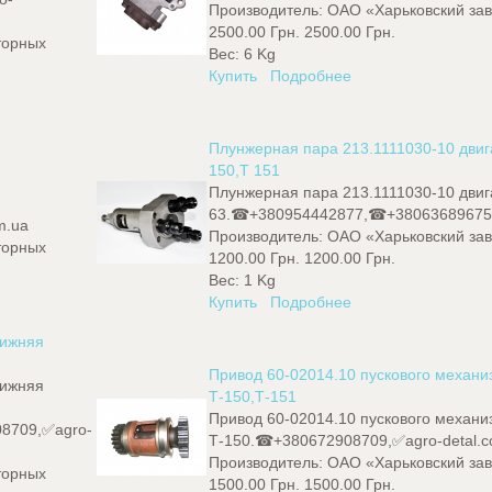
Производитель:
ОАО «Харьковский зав
2500.00 Грн.
2500.00 Грн.
торных
Вес:
6 Kg
Купить
Подробнее
Плунжерная пара 213.1111030-10 дви
150,Т 151
Плунжерная пара 213.1111030-10 дви
63.☎+380954442877,☎+380636896755,
m.ua
Производитель:
ОАО «Харьковский зав
торных
1200.00 Грн.
1200.00 Грн.
Вес:
1 Kg
Купить
Подробнее
нижняя
Привод 60-02014.10 пускового механи
нижняя
Т-150,Т-151
Привод 60-02014.10 пускового механи
8709,✅agro-
Т-150.☎+380672908709,✅agro-detal.c
Производитель:
ОАО «Харьковский зав
торных
1500.00 Грн.
1500.00 Грн.