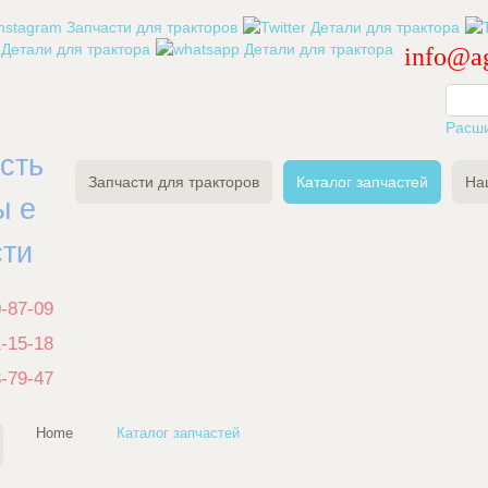
info@ag
Расш
есть
Запчасти для тракторов
Каталог запчастей
На
ы е
сти
0-87-09
1-15-18
3-79-47
Home
Каталог запчастей