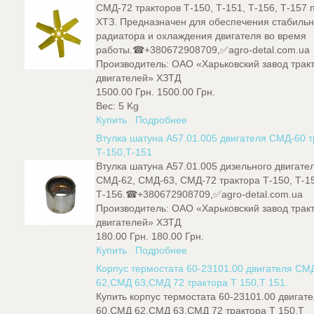
СМД-72 тракторов Т-150, Т-151, Т-156, Т-157 
ХТЗ. Предназначен для обеспечения стабильн
радиатора и охлаждения двигателя во время
работы.☎+380672908709,✅agro-detal.com.ua
Производитель:
ОАО «Харьковский завод трак
двигателей» ХЗТД
1500.00 Грн.
1500.00 Грн.
Вес:
5 Kg
Купить
Подробнее
Втулка шатуна А57.01.005 двигателя СМД-60 т
Т-150,Т-151
Втулка шатуна А57.01.005 дизельного двигате
СМД-62, СМД-63, СМД-72 трактора Т-150, Т-1
Т-156.☎+380672908709,✅agro-detal.com.ua
Производитель:
ОАО «Харьковский завод трак
двигателей» ХЗТД
180.00 Грн.
180.00 Грн.
Купить
Подробнее
Корпус термостата 60-23101.00 двигателя С
62,СМД 63,СМД 72 трактора Т 150,Т 151.
Купить корпус термостата 60-23101.00 двигат
60,СМД 62,СМД 63,СМД 72 трактора Т 150,Т