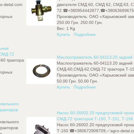
-detal.com
двигателя СМД 60, СМД 62, СМД 63, 
72.☎+380954442877,☎+380636896755,
торных
Производитель:
ОАО «Харьковский зав
250.00 Грн.
250.00 Грн.
Вес:
1 Kg
Купить
Подробнее
ьных
,СМД-72
Маслоотражатель 60-04113.20 задний 
60 трактора
Маслоотражатель 60-04113.20 задний 
СМД-60,СМД-62,СМД-72 трактора Т-1
торных
Производитель:
ОАО «Харьковский зав
50.00 Грн.
50.00 Грн.
Купить
Подробнее
изельного
тракторов
Насос 60-26002.20 предпусковой прок
СМД-72 тракторов Т-150, Т-151, Т-156
изельного
Насос 60-26002.20 предпусковой прок
тракторов
Т-150.☎+380672908709,✅agro-detal.c
o-