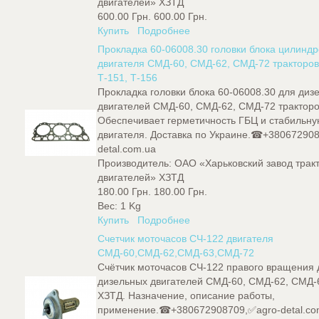
двигателей» ХЗТД
600.00 Грн.
600.00 Грн.
Купить
Подробнее
Прокладка 60-06008.30 головки блока цилинд
двигателя СМД-60, СМД-62, СМД-72 тракторов
Т-151, Т-156
Прокладка головки блока 60-06008.30 для диз
двигателей СМД-60, СМД-62, СМД-72 тракторо
Обеспечивает герметичность ГБЦ и стабильну
двигателя. Доставка по Украине.☎+38067290
detal.com.ua
Производитель:
ОАО «Харьковский завод трак
двигателей» ХЗТД
180.00 Грн.
180.00 Грн.
Вес:
1 Kg
Купить
Подробнее
Счетчик моточасов СЧ-122 двигателя
СМД-60,СМД-62,СМД-63,СМД-72
Счётчик моточасов СЧ-122 правого вращения 
дизельных двигателей СМД-60, СМД-62, СМД-
ХЗТД. Назначение, описание работы,
применение.☎+380672908709,✅agro-detal.co