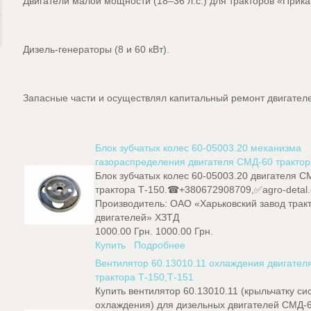
Двигатели малой мощности (18–36 л.с.) для тракторов «Прика
Дизель-генераторы (8 и 60 кВт).
Запасные части и осуществлял капитальный ремонт двигател
Блок зубчатых колес 60-05003.20 механизма
газораспределения двигателя СМД-60 трактор
Блок зубчатых колес 60-05003.20 двигателя С
трактора Т-150.☎+380672908709,✅agro-detal
Производитель:
ОАО «Харьковский завод трак
двигателей» ХЗТД
1000.00 Грн.
1000.00 Грн.
Купить
Подробнее
Вентилятор 60.13010.11 охлаждения двигате
трактора Т-150,Т-151
Купить вентилятор 60.13010.11 (крыльчатку с
охлаждения) для дизельных двигателей СМД-