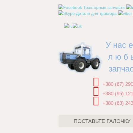
.
У нас 
л ю б 
запча
+380 (67) 29
+380 (95) 12
+380 (63) 24
ПОСТАВЬТЕ ГАЛОЧКУ