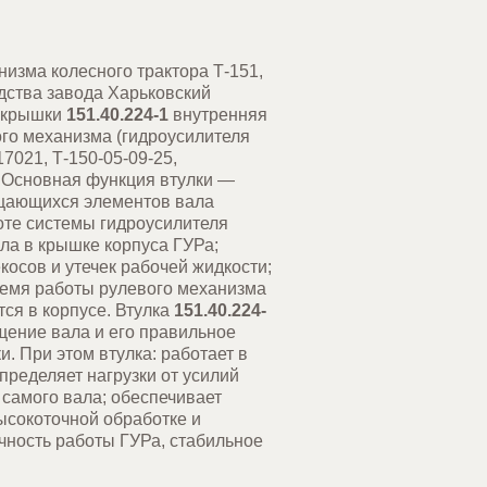
изма колесного трактора Т-151,
одства завода Харьковский
а крышки
151.40.224-1
внутренняя
ого механизма (гидроусилителя
17021, Т-150-05-09-25,
 Основная функция втулки —
щающихся элементов вала
оте системы гидроусилителя
ала в крышке корпуса ГУРа;
осов и утечек рабочей жидкости;
время работы рулевого механизма
ся в корпусе. Втулка
151.40.224-
щение вала и его правильное
. При этом втулка: работает в
пределяет нагрузки от усилий
 самого вала; обеспечивает
ысокоточной обработке и
чность работы ГУРа, стабильное