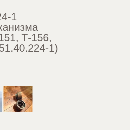
24-1
ханизма
151, Т-156,
51.40.224-1
)