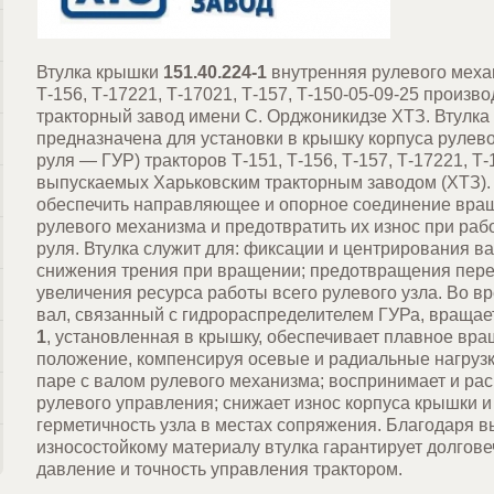
Втулка крышки
151.40.224-1
внутренняя рулевого механ
Т-156, Т-17221, Т-17021, Т-157, Т-150-05-09-25 произв
тракторный завод имени С. Орджоникидзе ХТЗ. Втулк
предназначена для установки в крышку корпуса рулев
руля — ГУР) тракторов Т-151, Т-156, Т-157, Т-17221, Т-
выпускаемых Харьковским тракторным заводом (ХТЗ).
обеспечить направляющее и опорное соединение вра
рулевого механизма и предотвратить их износ при раб
руля. Втулка служит для: фиксации и центрирования в
снижения трения при вращении; предотвращения перек
увеличения ресурса работы всего рулевого узла. Во 
вал, связанный с гидрораспределителем ГУРа, вращает
1
, установленная в крышку, обеспечивает плавное вра
положение, компенсируя осевые и радиальные нагрузки
паре с валом рулевого механизма; воспринимает и рас
рулевого управления; снижает износ корпуса крышки и
герметичность узла в местах сопряжения. Благодаря в
износостойкому материалу втулка гарантирует долгове
давление и точность управления трактором.