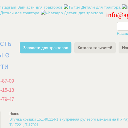
info@ag
Расш
есть
Запчасти для тракторов
Каталог запчастей
На
ы е
сти
0-87-09
1-15-18
3-79-47
Home
Втулка крышки 151.40.224-1 внутренняя рулевого механизма (ГУРа)
Т-17221, Т-17021