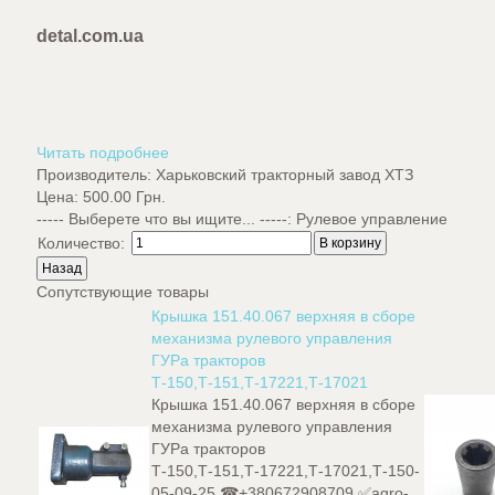
detal.com.ua
Читать подробнее
Производитель:
Харьковский тракторный завод ХТЗ
Цена:
500.00 Грн.
----- Выберете что вы ищите... -----
:
Рулевое управление
Количество:
Сопутствующие товары
Крышка 151.40.067 верхняя в сборе
механизма рулевого управления
ГУРа тракторов
Т-150,Т-151,Т-17221,Т-17021
Крышка 151.40.067 верхняя в сборе
механизма рулевого управления
ГУРа тракторов
Т-150,Т-151,Т-17221,Т-17021,Т-150-
05-09-25.☎+380672908709,✅agro-