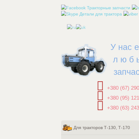
.
У нас 
л ю б 
запча
+380 (67) 29
+380 (95) 12
+380 (63) 24
Для тракторов Т-130, Т-170