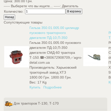
Цена:
300.00 Грн.
----- Выберете что вы ищите... -----
:
Двигатель
Количество:
Сопутствующие товары
Гильза 350.01.005.00 цилиндр
пускового тракторного
Р
двигателя ПД-10,П-350
Т
Гильза 350.01.005.00 пускового
Р
двигателя ПД-10,П-350
п
двигателя СМД-60 трактора
С
Т-150.☎+380672908709,✅agro-
d
detal.com.ua
П
Производитель:
Харьковский
Х
тракторный завод ХТЗ
5
1800.00 Грн.
1800.00 Грн.
В
Вес:
17 Kg
К
Купить
Подробнее
Для тракторов Т-130, Т-170