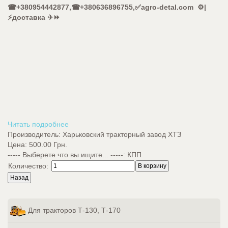
☎+380954442877,☎+380636896755,✅agro-detal.com ⚙️|
⚡доставка ✈⏩
Читать подробнее
Производитель:
Харьковский тракторный завод ХТЗ
Цена:
500.00 Грн.
----- Выберете что вы ищите... -----
:
КПП
Количество:
Для тракторов Т-130, Т-170