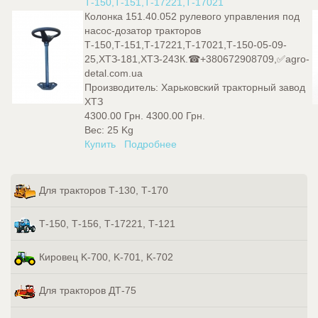
Т-150,Т-151,Т-17221,Т-17021
Колонка 151.40.052 рулевого управления под
насос-дозатор тракторов
Т-150,Т-151,Т-17221,Т-17021,Т-150-05-09-
25,ХТЗ-181,ХТЗ-243К.☎+380672908709,✅agro-
detal.com.ua
Производитель:
Харьковский тракторный завод
ХТЗ
4300.00 Грн.
4300.00 Грн.
Вес:
25 Kg
Купить
Подробнее
Для тракторов Т-130, Т-170
Т-150, Т-156, Т-17221, Т-121
Кировец K-700, K-701, K-702
Для тракторов ДТ-75