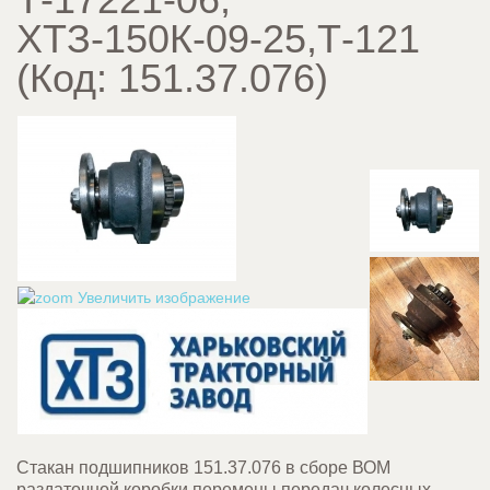
ХТЗ-150К-09-25,Т-121
(Код:
151.37.076
)
Увеличить изображение
Стакан подшипников 151.37.076 в сборе ВОМ
раздаточной коробки перемены передач колесных