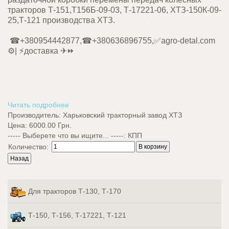
тракторов Т-151,Т156Б-09-03, Т-17221-06, ХТЗ-150К-09-
25,Т-121 производства ХТЗ.
☎+380954442877,☎+380636896755,✅agro-detal.com
⚙️| ⚡доставка ✈⏩
Читать подробнее
Производитель:
Харьковский тракторный завод ХТЗ
Цена:
6000.00 Грн.
----- Выберете что вы ищите... -----
:
КПП
Количество:
Для тракторов Т-130, Т-170
Т-150, Т-156, Т-17221, Т-121