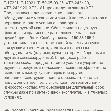
Т-17221, Т-17021, Т150-05-09-25, ХТЗ-243К.20,
ХТЗ-242К.20, ХТЗ-181 производства завода ХТЗ.
Предназначена для соединения навесного
оборудования с механизмом задней навески трактора и
передачи тягового усилия от трактора к
агрегатируемой машине. Обеспечивает надежную
фиксацию и правильное расположение навесных
орудий при работе. Скоба упряжная
150.35.105-1
устанавливается в составе задней навески и служит
связующим звеном между тягами и навесным
оборудованием (плугами, культиваторами, боронами и
другими сельхозорудиями). В процессе работы
трактора скоба передает тяговое усилие и удерживает
орудие в требуемом положении, позволяя эффективно
выполнять пахоту, культивацию или другие
операции.
Конструкция нового образца отличается
повышенной прочностью, улучшенной геометрией и
износостойкостью, что обеспечивает длительный срок
службы даже при интенсивной эксплуатации в тяжелых
условиях.
☎+380954442877,☎+380636896755,✅agro-detal.com