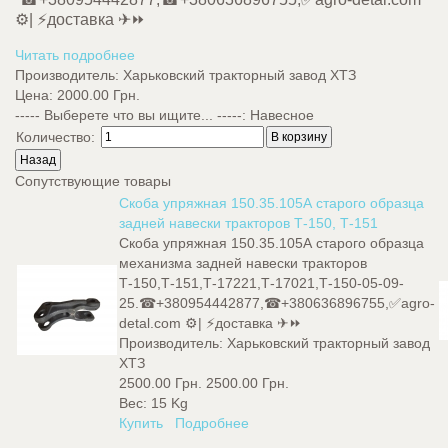
⚙️| ⚡доставка ✈⏩
Читать подробнее
Производитель:
Харьковский тракторный завод ХТЗ
Цена:
2000.00 Грн.
----- Выберете что вы ищите... -----
:
Навесное
Количество:
Сопутствующие товары
Скоба упряжная 150.35.105А старого образца
задней навески тракторов Т-150, Т-151
Скоба упряжная 150.35.105А старого образца
механизма задней навески тракторов
Т-150,Т-151,Т-17221,Т-17021,Т-150-05-09-
25.☎+380954442877,☎+380636896755,✅agro-
detal.com ⚙️| ⚡доставка ✈⏩
Производитель:
Харьковский тракторный завод
ХТЗ
2500.00 Грн.
2500.00 Грн.
Вес:
15 Kg
Купить
Подробнее