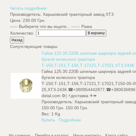
Читать подробнее
Производитель:
Харьковский тракторный завод ХТЗ
Цена:
230.00 Грн.
----- Выберете что вы ищите... -----
:
Рама
Количество:
Сопутствующие товары
Гайка 125.30.220Б шпильки шарнира задней 
бугеля колесного трактора
Т-150,Т-151,Т-156,Т-17221,Т-17021,ХТЗ-243К
Гайка 125.30.220Б шпильки шарнира задней 
бугеля колесного трактора
Т-150,Т-151,Т-156,Т-17221,Т-17021,Т150-05-0
25,ХТЗ-243К.☎+380954442877,☎+380636896
detal.com ⚙️| ⚡доставка ✈⏩
Производитель:
Харьковский тракторный заво
150.00 Грн.
150.00 Грн.
Вес:
1 Kg
Купить
Подробнее
На главную
Перейти в каталог
Наши контакты
Карта сайта