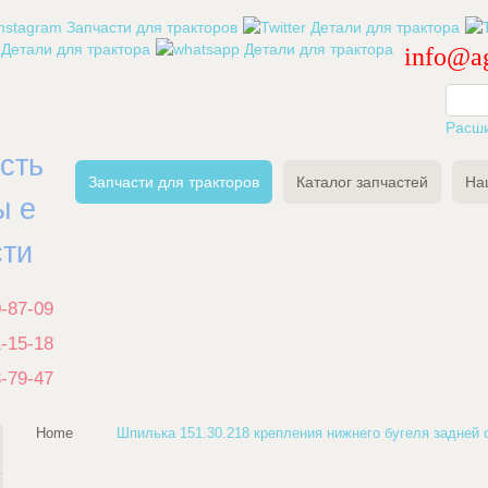
info@ag
Расш
есть
Запчасти для тракторов
Каталог запчастей
На
ы е
сти
0-87-09
1-15-18
3-79-47
Home
Шпилька 151.30.218 крепления нижнего бугеля задней 