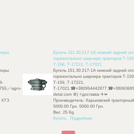
опоры
Бугель 151.30.217-1А нижний задней оп
горизонтально шарнира тракторов Т-150
Т-156, Т-17221, Т-17021
опоры
Бугель 151.30.217-1А нижний задней оп
горизонтально шарнира тракторов Т-150
9-
Т-156, Т-17221,
755,✅agro-
Т-17021.☎+380954442877,☎+38063689
detal.com ⚙️| ⚡доставка ✈⏩
д ХТЗ
Производитель:
Харьковский тракторный
5000.00 Грн.
5000.00 Грн.
Вес:
25 Kg
Купить
Подробнее