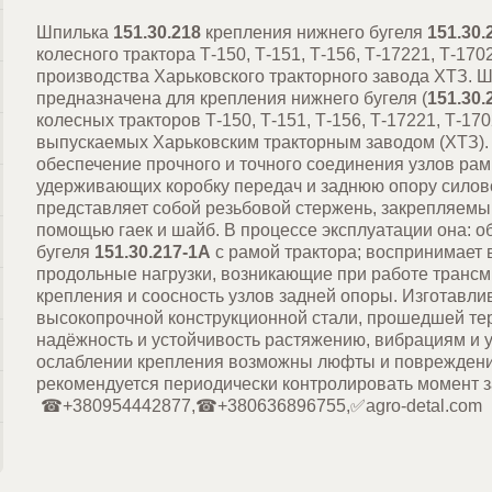
Шпилька
151.30.218
крепления нижнего бугеля
151.30.
колесного трактора Т-150, Т-151, Т-156, Т-17221, Т-170
производства Харьковского тракторного завода ХТЗ. 
предназначена для крепления нижнего бугеля (
151.30.
колесных тракторов Т-150, Т-151, Т-156, Т-17221, Т-17
выпускаемых Харьковским тракторным заводом (ХТЗ)
обеспечение прочного и точного соединения узлов рам
удерживающих коробку передач и заднюю опору силово
представляет собой резьбовой стержень, закрепляемы
помощью гаек и шайб. В процессе эксплуатации она: 
бугеля
151.30.217-1А
с рамой трактора; воспринимает
продольные нагрузки, возникающие при работе трансм
крепления и соосность узлов задней опоры. Изготавли
высокопрочной конструкционной стали, прошедшей тер
надёжность и устойчивость растяжению, вибрациям и 
ослаблении крепления возможны люфты и повреждение
рекомендуется периодически контролировать
☎+380954442877,☎+380636896755,✅agro-detal.com ⚙