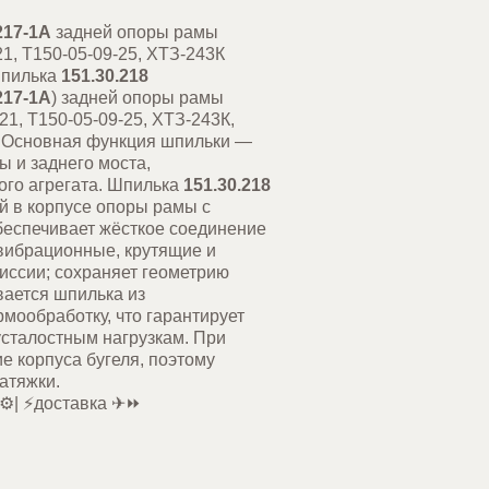
217-1А
задней опоры рамы
21, Т150-05-09-25, ХТЗ-243К
Шпилька
151.30.218
217-1А
) задней опоры рамы
021, Т150-05-09-25, ХТЗ-243К,
. Основная функция шпильки —
ы и заднего моста,
го агрегата. Шпилька
151.30.218
й в корпусе опоры рамы с
обеспечивает жёсткое соединение
 вибрационные, крутящие и
иссии; сохраняет геометрию
вается шпилька из
мообработку, что гарантирует
усталостным нагрузкам. При
 корпуса бугеля, поэтому
 момент затяжки.
️| ⚡доставка ✈⏩