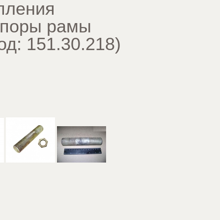
пления
опоры рамы
од:
151.30.218
)