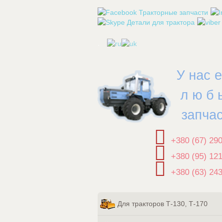
.
У нас 
л ю б 
запча
+380 (67) 29
+380 (95) 12
+380 (63) 24
Для тракторов Т-130, Т-170