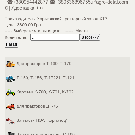
☎+380954442877,☎+380636896755,✅agro-detal.com
⚙️| ⚡доставка ✈⏩
Производитель:
Харьковский тракторный завод ХТЗ
Цена:
3800.00 Грн.
----- Выберете что вы ищите... -----
:
Мосты
Количество:
Для тракторов Т-130, Т-170
Т-150, Т-156, Т-17221, Т-121
Кировец K-700, K-701, K-702
Для тракторов ДТ-75
Запчасти ПЭА "Карпатец"
Запчасти для трактора С-100