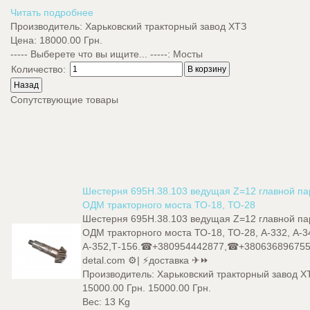
Читать подробнее
Производитель:
Харьковский тракторный завод ХТЗ
Цена:
18000.00 Грн.
----- Выберете что вы ищите... -----
:
Мосты
Количество:
Сопутствующие товары
Шестерня 695Н.38.103 ведущая Z=12 главной п
ОДМ тракторного моста ТО-18, ТО-28
Шестерня 695Н.38.103 ведущая Z=12 главной п
ОДМ тракторного моста ТО-18, ТО-28, А-332, А-3
А-352,Т-156.☎+380954442877,☎+380636896755
detal.com ⚙️| ⚡доставка ✈⏩
Производитель:
Харьковский тракторный завод Х
15000.00 Грн.
15000.00 Грн.
Вес:
13 Kg