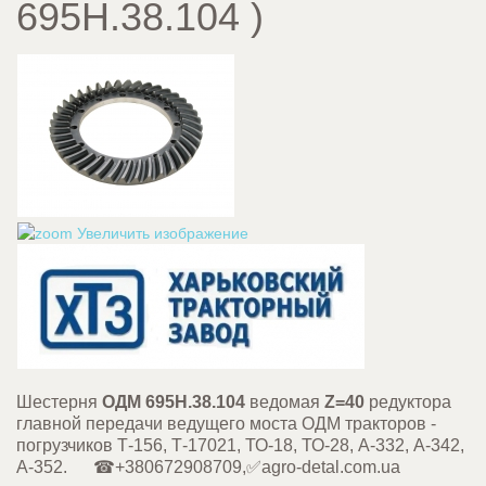
695Н.38.104
)
Увеличить изображение
Шестерня
ОДМ 695Н.38.104
ведомая
Z=40
редуктора
главной передачи ведущего моста ОДМ тракторов -
погрузчиков Т-156, Т-17021, ТО-18, ТО-28, А-332, А-342,
А-352. ☎+380672908709,✅agro-detal.com.ua