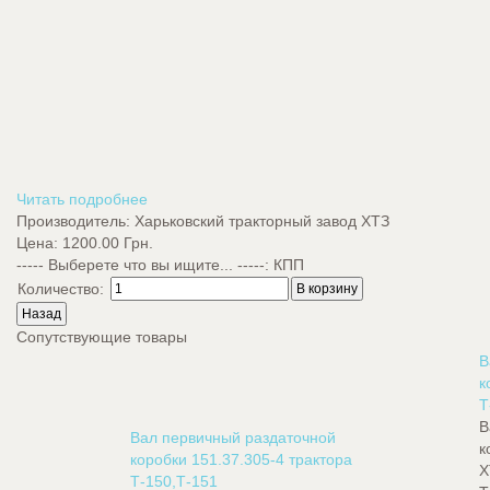
Читать подробнее
Производитель:
Харьковский тракторный завод ХТЗ
Цена:
1200.00 Грн.
----- Выберете что вы ищите... -----
:
КПП
Количество:
Сопутствующие товары
В
к
Т
В
Вал первичный раздаточной
к
коробки 151.37.305-4 трактора
Х
Т-150,Т-151