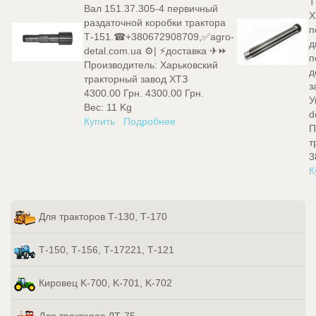
Т
Вал 151.37.305-4 первичный
Х
раздаточной коробки трактора
п
Т-151.☎+380672908709,✅agro-
д
detal.com.ua ⚙️| ⚡доставка ✈⏩
п
Производитель:
Харьковский
д
тракторный завод ХТЗ
з
4300.00 Грн.
4300.00 Грн.
У
Вес:
11 Kg
d
Купить
Подробнее
П
т
3
К
Для тракторов Т-130, Т-170
Т-150, Т-156, Т-17221, Т-121
Кировец K-700, K-701, K-702