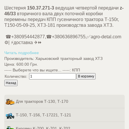
Шестерня
150.37.271-3
ведущая четвертой передачи
z-
46/33
вторичного вала двух поточной коробки
перемены передач КПП гусеничного трактора Т-150г,
Т150-05-09-25, ХТЗ-181 производства завода ХТЗ.
☎+380954442877,☎+380636896755,✅agro-detal.com
⚙️| ⚡доставка ✈⏩
Читать подробнее
Производитель:
Харьковский тракторный завод ХТЗ
Цена:
600.00 Грн.
----- Выберете что вы ищите... -----
:
КПП
Количество:
Для тракторов Т-130, Т-170
Т-150, Т-156, Т-17221, Т-121
Кировец K-700, K-701, K-702