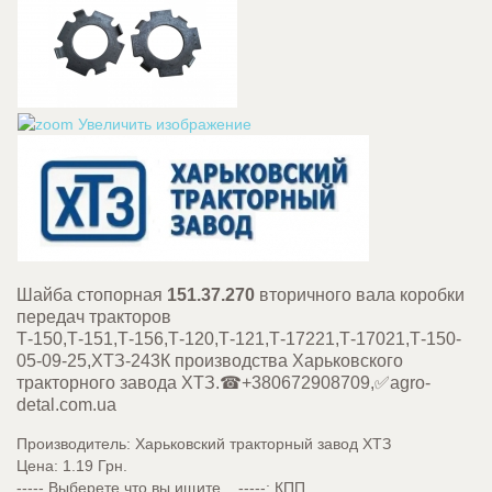
Увеличить изображение
Шайба стопорная
151.37.270
вторичного вала коробки
передач тракторов
Т-150,Т-151,Т-156,Т-120,Т-121,Т-17221,Т-17021,Т-150-
05-09-25,ХТЗ-243К производства Харьковского
тракторного завода ХТЗ.☎+380672908709,✅agro-
detal.com.ua
Производитель:
Харьковский тракторный завод ХТЗ
Цена:
1.19 Грн.
----- Выберете что вы ищите... -----
:
КПП