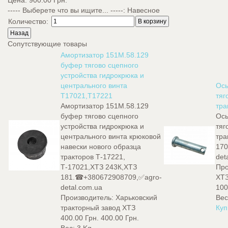
Цена:
900.00 Грн.
----- Выберете что вы ищите... -----
:
Навесное
Количество:
Сопутствующие товары
Амортизатор 151М.58.129
буфер тягово сцепного
устройства гидрокрюка и
центрального винта
Ось
Т17021,Т17221
тяг
Амортизатор 151М.58.129
тра
буфер тягово сцепного
Ось
устройства гидрокрюка и
тяг
центрального винта крюковой
тра
навески нового образца
17
тракторов Т-17221,
det
Т-17021,ХТЗ 243К,ХТЗ
Про
181.☎+380672908709,✅agro-
ХТ
detal.com.ua
100
Производитель:
Харьковский
Вес
тракторный завод ХТЗ
Куп
400.00 Грн.
400.00 Грн.