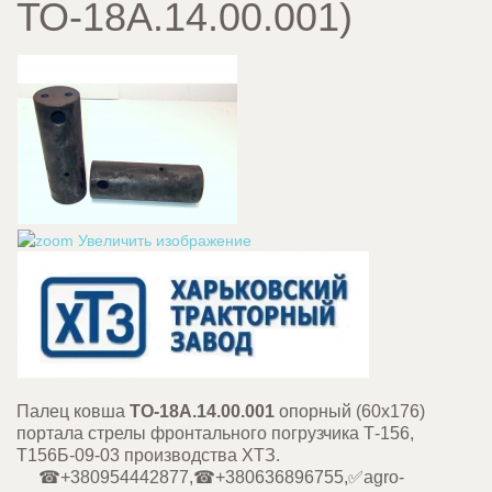
ТО-18А.14.00.001
)
Увеличить изображение
Палец ковша
ТО-18А.14.00.001
опорный (60х176)
портала стрелы фронтального погрузчика Т-156,
Т156Б-09-03 производства ХТЗ.
☎+380954442877,☎+380636896755,✅agro-