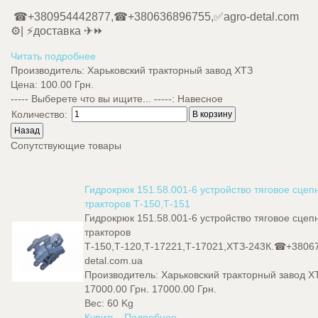
☎+380954442877,☎+380636896755,✅agro-detal.com
⚙️| ⚡доставка ✈⏩
Читать подробнее
Производитель:
Харьковский тракторный завод ХТЗ
Цена:
100.00 Грн.
----- Выберете что вы ищите... -----
:
Навесное
Количество:
Сопутствующие товары
Гидрокрюк 151.58.001-6 устройство тяговое сцеп
тракторов Т-150,Т-151
Гидрокрюк 151.58.001-6 устройство тяговое сцеп
тракторов
Т-150,Т-120,Т-17221,Т-17021,ХТЗ-243К.☎+3806
detal.com.ua
Производитель:
Харьковский тракторный завод Х
17000.00 Грн.
17000.00 Грн.
Вес:
60 Kg
Купить
Подробнее