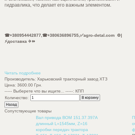
гидравлика, что делает его важным элементом.
☎+380954442877,☎+380636896755,✅agro-detal.com ⚙️|
⚡доставка ✈⏩
Читать подробнее
Производитель:
Харьковский тракторный завод ХТЗ
Цена:
3600.00 Грн.
----- Выберете что вы ищите... -----
:
КПП
Количество:
Сопутствующие товары
Вал привода ВОМ 151.37.397А
П
длинный L=1545мм, Z=16
о
коробки передач трактора
ф