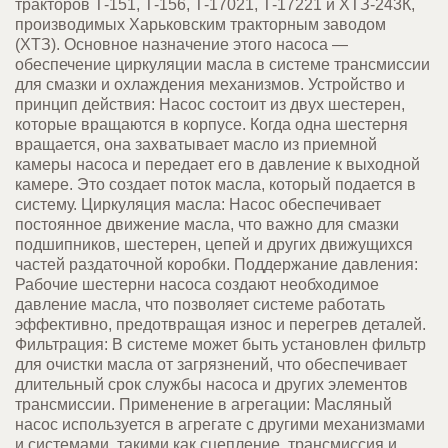
тракторов Т-151, Т-156, Т-17021, Т-17221 и ХТЗ-243К,
производимых Харьковским тракторным заводом
(ХТЗ). Основное назначение этого насоса
—
обеспечение циркуляции масла в системе трансмиссии
для смазки и охлаждения механизмов. Устройство и
принцип действия: Насос состоит из двух шестерен,
которые вращаются в корпусе. Когда одна шестерня
вращается, она захватывает масло из приемной
камеры насоса и передает его в давление к выходной
камере. Это создает поток масла, который подается в
систему. Циркуляция масла: Насос обеспечивает
постоянное движение масла, что важно для смазки
подшипников, шестерен, цепей и других движущихся
частей раздаточной коробки. Поддержание давления:
Рабочие шестерни насоса создают необходимое
давление масла, что позволяет системе работать
эффективно, предотвращая износ и перегрев деталей.
Фильтрация: В системе может быть установлен фильтр
для очистки масла от загрязнений, что обеспечивает
длительный срок службы насоса и других элементов
трансмиссии. Применение в агрегации: Масляный
насос используется в агрегате с другими механизмами
и системами, такими как сцепление, трансмиссия и