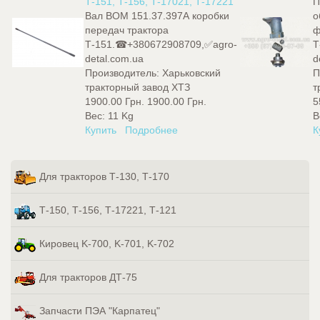
Т-151, Т-156, Т-17021, Т-17221
П
Вал ВОМ 151.37.397А коробки
о
передач трактора
ф
Т-151.☎+380672908709,✅agro-
Т
detal.com.ua
d
Производитель:
Харьковский
П
тракторный завод ХТЗ
т
1900.00 Грн.
1900.00 Грн.
5
Вес:
11 Kg
В
Купить
Подробнее
К
Для тракторов Т-130, Т-170
Т-150, Т-156, Т-17221, Т-121
Кировец K-700, K-701, K-702
Для тракторов ДТ-75
Запчасти ПЭА "Карпатец"