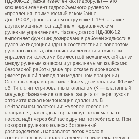
НД-80К-12
(также известен как гидроруль) — это
ключевой элемент гидрообъёмного рулевого
управления, применяемый в: комбайне
Дон-1500А,
фронтальном погрузчике Т-156, а также
других машинах, оснащённых гидравлическим
рулевым управлением. Насос-дозатор
НД-80К-12
выполняет функции: дозирования рабочей жидкости в
рулевые гидроцилиндры в соответствии с поворотом
рулевого колеса; обеспечения лёгкости и точности
управления колесами без жёсткой механической связи
между рулевым колесом и управляемыми колёсами;
безопасной работы даже при отказе гидронасоса
(имеет ручной привод при медленном вращении).
Основные характеристики: Объём дозирования:
80 см³
/
об; Тип: с интегрированным клапаном (К — клапанный
модуль); Назначение клапана: защита от перегрузок и
автоматическая компенсация давления. В
нейтральном положении:
Рулевое колесо не
вращается, насос-дозатор замкнут, поток масла от
насоса идёт через байпас к другим потребителям. При
повороте рулевого колеса: Встроенный
распределитель направляет поток масла в
соответствующую полость рулевого цилиндра (левую