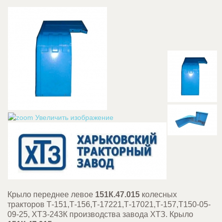
Увеличить изображение
Крыло переднее левое
151К.47.015
колесных
тракторов
Т-151,
Т-156,
Т-17221,
Т-17021,
Т-157,
Т150-05-
09-25
, ХТЗ-243К
производства завода ХТЗ. Крыло