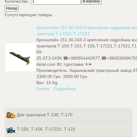
Количество:
Сопутствующие товары
Кронштейн 151.30.243-2 крепления гидробака ко
трактора Т-17021,Т-17221
Кронштейн 151.30.243-2 крепления гидробака к
тракторов Т-150,Т-151,Т-156,Т-17221,Т-17021,Т1
09-
25,ХТЗ-243К.☎+380954442877,☎+380636896755
detal.com ⚙️| ⚡доставка ✈⏩
Производитель:
Харьковский тракторный завод Х
3300.00 Грн.
3300.00 Грн.
Вес:
15 Kg
Купить
Подробнее
Для тракторов Т-130, Т-170
Т-150, Т-156, Т-17221, Т-121