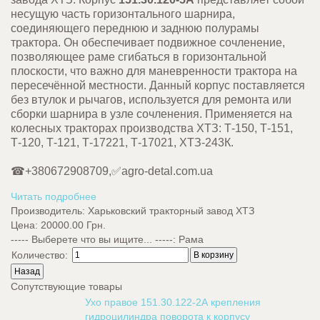
несущую часть горизонтального шарнира,
соединяющего переднюю и заднюю
полурамы
трактора. Он обеспечивает подвижное сочленение,
позволяющее раме сгибаться в горизонтальной
плоскости, что важно для маневренности трактора на
пересечённой местности. Данный корпус поставляется
без втулок и рычагов, используется для ремонта или
сборки шарнира в узле сочленения. Применяется на
колесных тракторах производства ХТЗ: Т-150, Т-151,
Т-120, Т-121, Т-17221, Т-17021, ХТЗ-243К.
☎+380672908709,✅agro-detal.com.ua
Читать подробнее
Производитель:
Харьковский тракторный завод ХТЗ
Цена:
20000.00 Грн.
----- Выберете что вы ищите... -----
:
Рама
Количество:
Сопутствующие товары
Ухо правое 151.30.122-2А крепления
гидроцилиндра поворота к корпусу