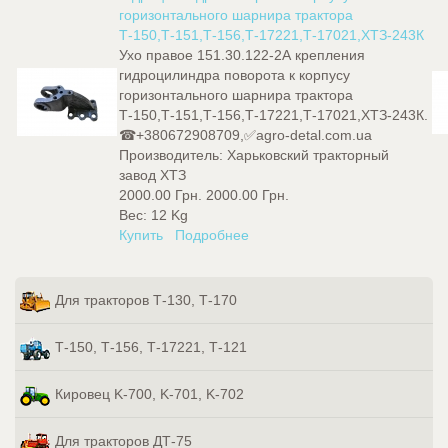
горизонтального шарнира трактора
Т-150,Т-151,Т-156,Т-17221,Т-17021,ХТЗ-243К
Ухо правое 151.30.122-2А крепления
гидроцилиндра поворота к корпусу
горизонтального шарнира трактора
Т-150,Т-151,Т-156,Т-17221,Т-17021,ХТЗ-243К.
☎+380672908709,✅agro-detal.com.ua
Производитель:
Харьковский тракторный
завод ХТЗ
2000.00 Грн.
2000.00 Грн.
Вес:
12 Kg
Купить
Подробнее
Для тракторов Т-130, Т-170
Т-150, Т-156, Т-17221, Т-121
Кировец K-700, K-701, K-702
Для тракторов ДТ-75