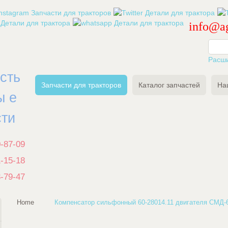
info@ag
Расш
есть
Запчасти для тракторов
Каталог запчастей
На
ы е
сти
0-87-09
1-15-18
3-79-47
Home
Компенсатор сильфонный 60-28014.11 двигателя СМД-6