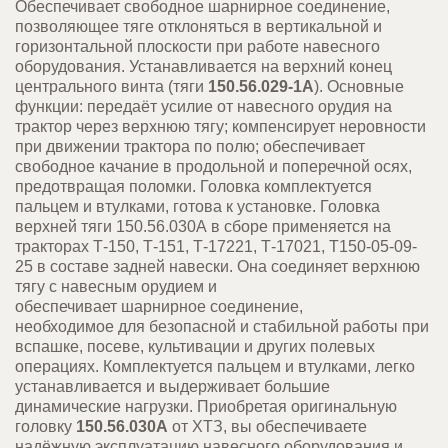
Обеспечивает свободное шарнирное соединение,
позволяющее тяге отклоняться в вертикальной и
горизонтальной плоскости при работе навесного
оборудования. Устанавливается на верхний конец
центрального винта (тяги
150.56.029-1А
). Основные
функции: передаёт усилие от навесного орудия на
трактор через верхнюю тягу; компенсирует неровности
при движении трактора по полю; обеспечивает
свободное качание в продольной и поперечной осях,
предотвращая поломки. Головка комплектуется
пальцем и втулками, готова к установке. Головка
верхней тяги 150.56.030А в сборе применяется на
тракторах Т-150, Т-151, Т-17221, Т-17021, Т150-05-09-
25 в составе задней навески. Она соединяет верхнюю
тягу с навесным орудием и
обеспечивает
шарнирное
соединение
,
необходимое
для
безопасной
и стабильной работы при
вспашке, посеве, культивации и других полевых
операциях. Комплектуется пальцем и втулками, легко
устанавливается и выдерживает большие
динамические нагрузки. Приобретая оригинальную
головку
150.56.030А
от ХТЗ, вы обеспечиваете
надёжную эксплуатацию навесного оборудования и