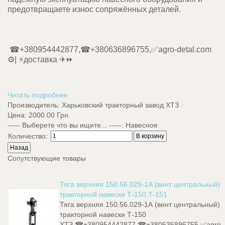
предотвращаете износ сопряжённых деталей.
☎+380954442877,☎+380636896755,✅agro-detal.com
⚙️| ⚡доставка ✈⏩
Читать подробнее
Производитель:
Харьковский тракторный завод ХТЗ
Цена:
2000.00 Грн.
----- Выберете что вы ищите... -----
:
Навесное
Количество:
Сопутствующие товары
Тяга верхняя 150.56.029-1А (винт центральный)
тракторной навески Т-150,Т-151
Тяга верхняя 150.56.029-1А (винт центральный)
тракторной навески Т-150
ХТЗ.☎+380954442877,☎+380636896755,✅agro-