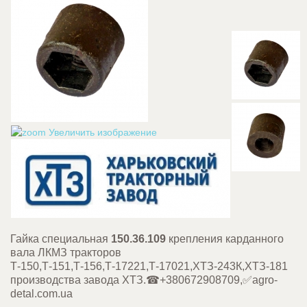
Увеличить изображение
Гайка специальная
150.36.109
крепления карданного
вала ЛКМЗ тракторов
Т-150,Т-151,Т-156,Т-17221,Т-17021,ХТЗ-243К,ХТЗ-181
производства завода ХТЗ.
☎+380672908709,✅agro-
detal.com.ua