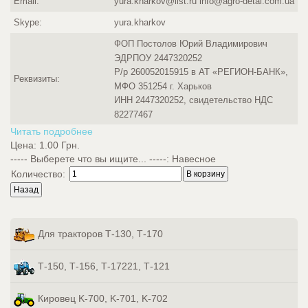
Email:
yura.kharkov@list.ru info@agro-detal.com.ua
Skype:
yura.kharkov
ФОП Постолов Юрий Владимирович
ЭДРПОУ 2447320252
Р/р 260052015915 в АТ «РЕГИОН-БАНК»,
Реквизиты:
МФО 351254 г. Харьков
ИНН 2447320252, свидетельство НДС
82277467
Читать подробнее
Цена:
1.00 Грн.
----- Выберете что вы ищите... -----
:
Навесное
Количество:
Для тракторов Т-130, Т-170
Т-150, Т-156, Т-17221, Т-121
Кировец K-700, K-701, K-702