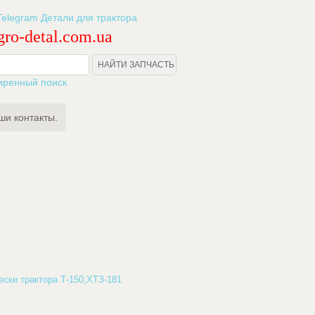
ro-detal.com.ua
иренный поиск
ши контакты.
ески трактора Т-150,ХТЗ-181