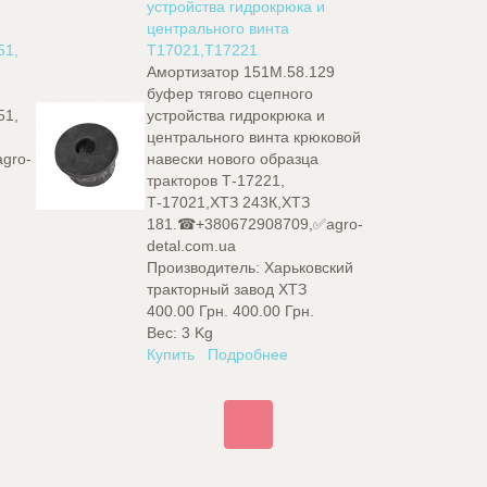
устройства гидрокрюка и
центрального винта
51,
Т17021,Т17221
Амортизатор 151М.58.129
буфер тягово сцепного
51,
устройства гидрокрюка и
центрального винта крюковой
gro-
навески нового образца
тракторов Т-17221,
д
Т-17021,ХТЗ 243К,ХТЗ
181.☎+380672908709,✅agro-
detal.com.ua
Производитель:
Харьковский
тракторный завод ХТЗ
400.00 Грн.
400.00 Грн.
Вес:
3 Kg
Купить
Подробнее