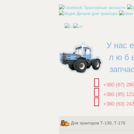
.
У нас 
л ю б 
запча
+380 (67) 29
+380 (95) 12
+380 (63) 24
Для тракторов Т-130, Т-170