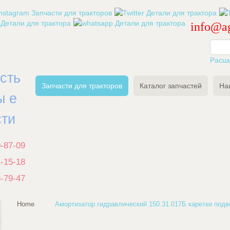
info@ag
Расш
есть
Запчасти для тракторов
Каталог запчастей
На
ы е
сти
0-87-09
1-15-18
3-79-47
Home
Амортизатор гидравлический 150.31.017Б каретки подв