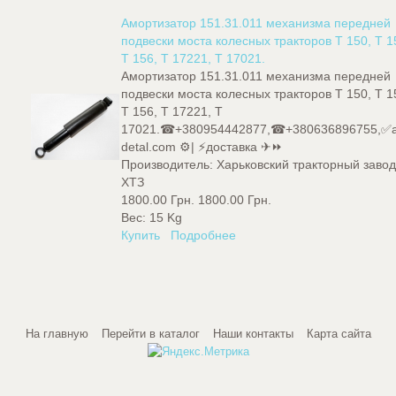
Амортизатор 151.31.011 механизма передней
подвески моста колесных тракторов Т 150, Т 1
Т 156, Т 17221, Т 17021.
Амортизатор 151.31.011 механизма передней
подвески моста колесных тракторов Т 150, Т 1
Т 156, Т 17221, Т
17021.☎+380954442877,☎+380636896755,✅a
detal.com ⚙️| ⚡доставка ✈⏩
Производитель:
Харьковский тракторный заво
ХТЗ
1800.00 Грн.
1800.00 Грн.
Вес:
15 Kg
Купить
Подробнее
На главную
Перейти в каталог
Наши контакты
Карта сайта