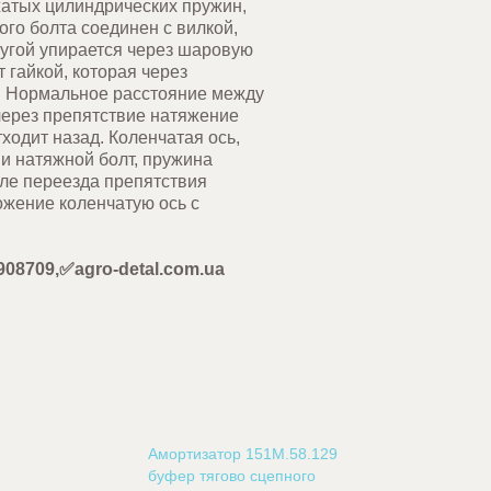
сжатых цилиндрических пружин,
го болта соединен с вилкой,
угой упирается через шаровую
 гайкой, которая через
у. Нормальное расстояние между
через препятствие натяжение
ходит назад. Коленчатая ось,
и натяжной болт, пружина
сле переезда препятствия
жение коленчатую ось с
колесом.
08709,✅agro-detal.com.ua
Амортизатор 151М.58.129
буфер тягово сцепного