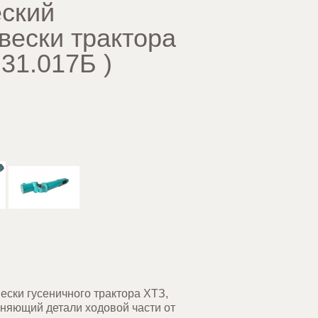
еский
вески трактора
.31.017Б
)
ески гусеничного трактора ХТЗ,
аняющий детали ходовой части от