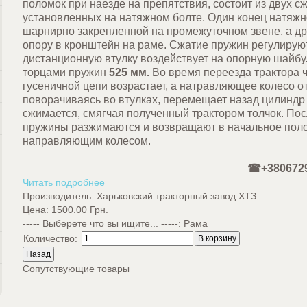
поломок при наезде на препятствия, состоит из двух 
установленных на натяжном болте. Один конец натяжно
шарнирно закрепленной на промежуточном звене, а др
опору в кронштейн на раме. Сжатие пружин регулируют
дистанционную втулку воздействует на опорную шайб
торцами пружин
525 мм.
Во время переезда трактора 
гусеничной цепи возрастает, а натравляющее колесо от
поворачиваясь во втулках, перемещает назад цилиндр 
сжимается, смягчая полученный трактором толчок. По
пружины разжимаются и возвращают в начальное поло
направляющим 
☎+3806729
Читать подробнее
Производитель:
Харьковский тракторный завод ХТЗ
Цена:
1500.00 Грн.
----- Выберете что вы ищите... -----
:
Рама
Количество:
Сопутствующие товары