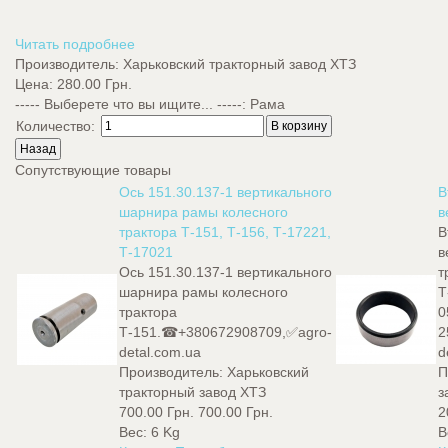
Читать подробнее
Производитель:
Харьковский тракторный завод ХТЗ
Цена:
280.00 Грн.
----- Выберете что вы ищите... -----
:
Рама
Количество:
Сопутствующие товары
Ось 151.30.137-1 вертикального
В
шарнира рамы колесного
в
трактора Т-151, Т-156, Т-17221,
В
Т-17021
в
Ось 151.30.137-1 вертикального
т
шарнира рамы колесного
Т
трактора
0
Т-151.☎+380672908709,✅agro-
2
detal.com.ua
d
Производитель:
Харьковский
П
тракторный завод ХТЗ
з
700.00 Грн.
700.00 Грн.
2
Вес:
6 Kg
В