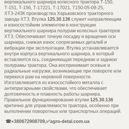
вертикального шарнира колесного трактора Т-150,
Т-151, Т-156, Т-17221, Т-17021, Т150-05-09-25,
ХТЗ-243К производства Харьковского тракторного
завода ХТЗ. Втулка
125.30.136
служит направляющим
и износостойким элементом в конструкции
вертикального шарнира
полурам
колесных тракторов
ХТЗ. Обеспечивает точную посадку и вращение оси
шарнира, снижая износ сопрягаемых деталей и
вибрации при эксплуатации. Втулка устанавливается
внутри корпуса вертикального шарнира, в который
вставляется ось, соединяющая переднюю и заднюю
полурамы
трактора. Она воспринимает осевые и
радиальные нагрузки, возникающие при повороте или
перекосе рам на неровной поверхности.
Изготавливается из износостойкого металла с
антипригарными свойствами, что обеспечивает
долговечность и плавность работы шарнира.
Правильное функционирование втулки
125.30.136
критично для управляемости трактора, особенно при
выполнении поворотных или транспортных операций.
☎+380672908709,✅agro-detal.com.ua