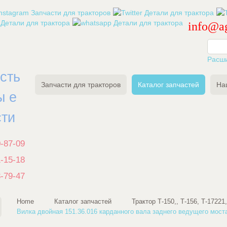
info@ag
Расш
есть
Запчасти для тракторов
Каталог запчастей
На
ы е
сти
0-87-09
1-15-18
3-79-47
Home
Каталог запчастей
Трактор Т-150,, Т-156, Т-17221
Вилка двойная 151.36.016 карданного вала заднего ведущего мост