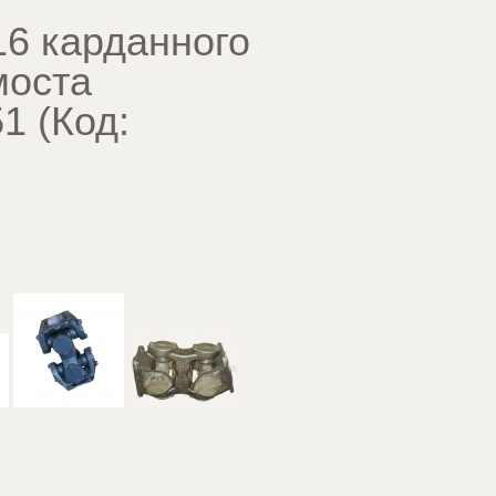
16 карданного
моста
51
(Код: