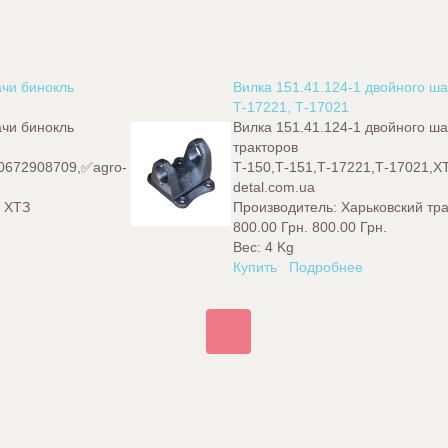
ачи бинокль
Вилка 151.41.124-1 двойного ш
Т-17221, Т-17021
ачи бинокль
Вилка 151.41.124-1 двойного 
тракторов
0672908709,✅agro-
Т-150,Т-151,Т-17221,Т-17021,
detal.com.ua
д ХТЗ
Производитель:
Харьковский тр
800.00 Грн.
800.00 Грн.
Вес:
4 Kg
Купить
Подробнее