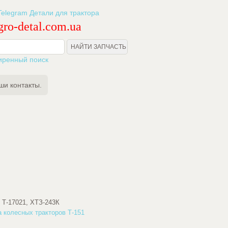
ro-detal.com.ua
иренный поиск
ши контакты.
, Т-17021, ХТЗ-243К
а колесных тракторов Т-151