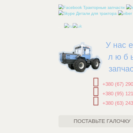
.
У нас 
л ю б 
запча
+380 (67) 29
+380 (95) 12
+380 (63) 24
ПОСТАВЬТЕ ГАЛОЧКУ