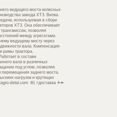
днего ведущего моста колесных
роизводства завода ХТЗ. Вилка
редачи, используемая в сборе
акторов ХТЗ. Она обеспечивает
трансмиссии, позволяя
асстояний между агрегатами.
днему ведущему мосту через
одвижности вала. Компенсация
и рамы трактора.
Работает в составе
анного вала в различных
ращение под углом, позволяя
и перемещения заднего моста.
ысоких нагрузок и крутящих
ro-detal.com ⚙️| ⚡доставка ✈⏩