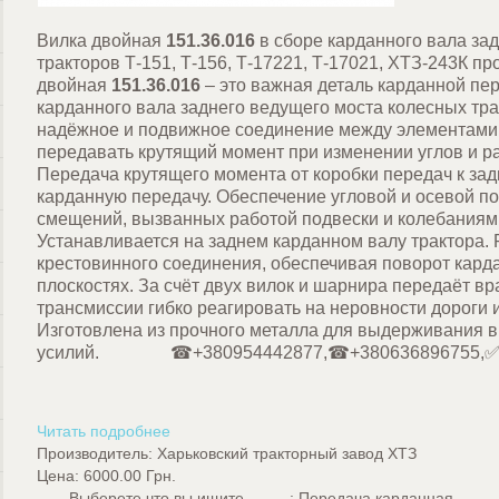
Вилка двойная
151.36.016
в сборе карданного вала за
тракторов Т-151, Т-156, Т-17221, Т-17021, ХТЗ-243К п
двойная
151.36.016
–
это важная деталь карданной пе
карданного вала заднего ведущего моста колесных тр
надёжное и подвижное соединение между элементами 
передавать крутящий момент при изменении углов и р
Передача крутящего момента от коробки передач к за
карданную передачу. Обеспечение угловой и осевой п
смещений, вызванных работой подвески и колебаниям
Устанавливается на заднем карданном валу трактора. 
крестовинного
соединения, обеспечивая поворот кард
плоскостях. За счёт двух вилок и шарнира передаёт в
трансмиссии гибко реагировать на неровности дороги 
Изготовлена из прочного металла для выдерживания в
усилий.
☎+380954442877,☎+380636896755,✅ag
Читать подробнее
Производитель:
Харьковский тракторный завод ХТЗ
Цена:
6000.00 Грн.
----- Выберете что вы ищите... -----
:
Передача карданная