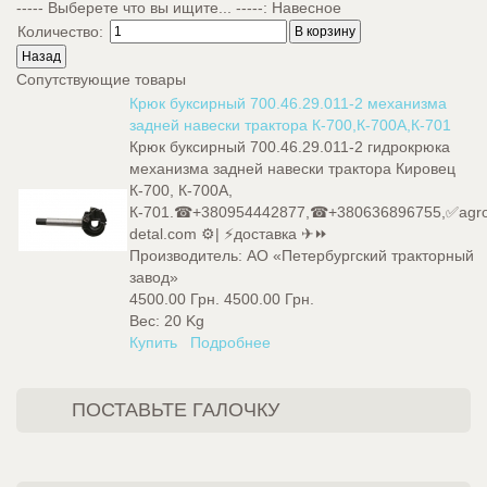
----- Выберете что вы ищите... -----
:
Навесное
Количество:
Сопутствующие товары
Крюк буксирный 700.46.29.011-2 механизма
задней навески трактора К-700,К-700А,К-701
Крюк буксирный 700.46.29.011-2 гидрокрюка
механизма задней навески трактора Кировец
К-700, К-700А,
К-701.☎+380954442877,☎+380636896755,✅agro
detal.com ⚙️| ⚡доставка ✈⏩
Производитель:
АО «Петербургский тракторный
завод»
4500.00 Грн.
4500.00 Грн.
Вес:
20 Kg
Купить
Подробнее
ПОСТАВЬТЕ ГАЛОЧКУ