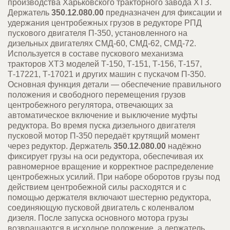
производства Харьковского тракторного завода ХТЗ.
Держатель
350.12.080.00
предназначен для фиксации и
удержания центробежных грузов в редукторе РПД
пускового двигателя П-350, установленного на
дизельных двигателях СМД-60, СМД-62, СМД-72.
Используется в составе пускового механизма
тракторов ХТЗ моделей Т-150, Т-151, Т-156, Т-157,
Т-17221, Т-17021 и других машин с пускачом П-350.
Основная функция детали — обеспечение правильного
положения и свободного перемещения грузов
центробежного регулятора, отвечающих за
автоматическое включение и выключение муфты
редуктора. Во время пуска дизельного двигателя
пусковой мотор П-350 передаёт крутящий момент
через редуктор. Держатель
350.12.080.00
надёжно
фиксирует грузы на оси редуктора, обеспечивая их
равномерное вращение и корректное распределение
центробежных усилий. При наборе оборотов грузы под
действием центробежной силы расходятся и с
помощью держателя включают шестерню редуктора,
соединяющую пусковой двигатель с коленвалом
дизеля. После запуска основного мотора грузы
возвращаются в исходное положение, а держатель