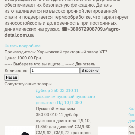
обеспечивает их безопасную фиксацию. Деталь
изготавливается из высокопрочной легированной
стали и подвергается термообработке, что гарантирует
износостойкость и долговечность при постоянных
динамических нагрузках.
☎+380672908709,✅agro-
detal.com.ua
Читать подробнее
Производитель:
Харьковский тракторный завод ХТЗ
Цена:
1000.00 Грн.
----- Выберете что вы ищите... -----
:
Двигатель
Количество:
Сопутствующие товары
Дублер 350.03.010.11
механизм пусковой пускового
двигателя ПД-10,П-350
Пусковой механизм
Кол
350.03.010.11 дублёр
бен
пускового двигателя ПД-10,
дви
П-350 для дизелей СМД-60,
Кол
СМД-62, СМД-72 тракторов
бен