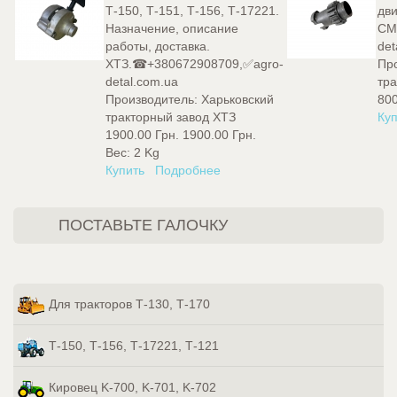
Т-150, Т-151, Т-156, Т-17221.
дви
Назначение, описание
СМ
работы, доставка.
det
ХТЗ.☎+380672908709,✅agro-
Пр
detal.com.ua
тр
Производитель:
Харьковский
800
тракторный завод ХТЗ
Куп
1900.00 Грн.
1900.00 Грн.
Вес:
2 Kg
Купить
Подробнее
ПОСТАВЬТЕ ГАЛОЧКУ
Для тракторов Т-130, Т-170
Т-150, Т-156, Т-17221, Т-121
Кировец K-700, K-701, K-702