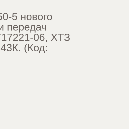
50-5 нового
и передач
Т17221-06, ХТЗ
243К.
(Код: