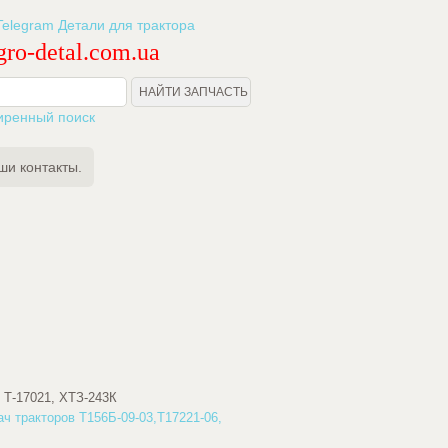
ro-detal.com.ua
иренный поиск
ши контакты.
, Т-17021, ХТЗ-243К
ач тракторов Т156Б-09-03,Т17221-06,