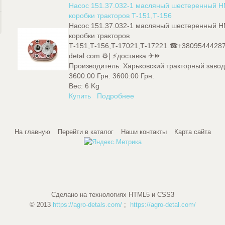
Насос 151.37.032-1 масляный шестеренный 
коробки тракторов Т-151,Т-156
Насос 151.37.032-1 масляный шестеренный 
коробки тракторов
Т-151,Т-156,Т-17021,Т-17221.☎+3809544428
detal.com ⚙️| ⚡доставка ✈⏩
Производитель:
Харьковский тракторный заво
3600.00 Грн.
3600.00 Грн.
Вес:
6 Kg
Купить
Подробнее
На главную
Перейти в каталог
Наши контакты
Карта сайта
Сделано на технологиях HTML5 и CSS3
© 2013
https://agro-detals.com/
;
https://agro-detal.com/