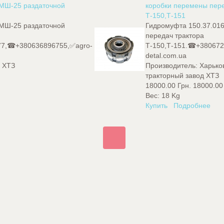
НМШ-25 раздаточной
коробки перемены пере
Т-150,Т-151
НМШ-25 раздаточной
Гидромуфта 150.37.016
передач трактора
77,☎+380636896755,✅agro-
Т-150,Т-151.☎+380672
detal.com.ua
д ХТЗ
Производитель:
Харько
тракторный завод ХТЗ
18000.00 Грн.
18000.00
Вес:
18 Kg
Купить
Подробнее