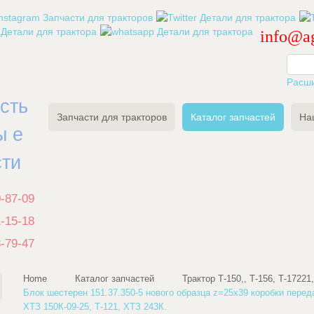
info@ag
Расш
есть
Запчасти для тракторов
Каталог запчастей
На
ы е
сти
0-87-09
1-15-18
3-79-47
Home
Каталог запчастей
Трактор Т-150,, Т-156, Т-17221
Блок шестерен 151.37.350-5 нового образца z=25х39 коробки перед
ХТЗ 150К-09-25, Т-121, ХТЗ 243К.