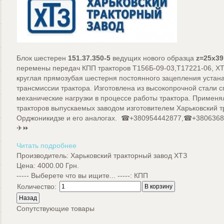
Блок шестерен
151.37.350-5
ведущих нового образца
z=25х39
перемены передач КПП тракторов Т156Б-09-03,Т17221-06, ХТЗ
круглая прямозубая шестерня постоянного зацепления устана
трансмиссии трактора. Изготовлена из высокопрочной стали 
механические нагрузки в процессе работы трактора. Применя
тракторов выпускаемых заводом изготовителем Харьковский т
Орджоникидзе и его аналогах.
☎+380954442877,☎+380636896
✈⏩
Читать подробнее
Производитель:
Харьковский тракторный завод ХТЗ
Цена:
4000.00 Грн.
----- Выберете что вы ищите... -----
:
КПП
Количество:
Сопутствующие товары