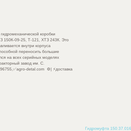
гидромеханической коробки
 150К-09-25, Т-121, ХТЗ 243К. Это
вливается внутри корпуса
способной переносить большие
лся на всех серийных моделях
ракторный завод им. С.
755,✅agro-detal.com ⚙️| ⚡доставка
Гидромуфта 150.37.016