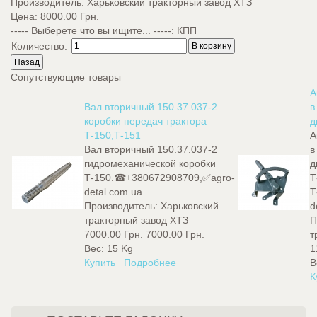
Производитель:
Харьковский тракторный завод ХТЗ
Цена:
8000.00 Грн.
----- Выберете что вы ищите... -----
:
КПП
Количество:
Сопутствующие товары
А
Вал вторичный 150.37.037-2
в
коробки передач трактора
д
Т-150,Т-151
А
Вал вторичный 150.37.037-2
в
гидромеханической коробки
д
Т-150.☎+380672908709,✅agro-
Т
detal.com.ua
Т
Производитель:
Харьковский
d
тракторный завод ХТЗ
П
7000.00 Грн.
7000.00 Грн.
т
Вес:
15 Kg
1
Купить
Подробнее
В
К