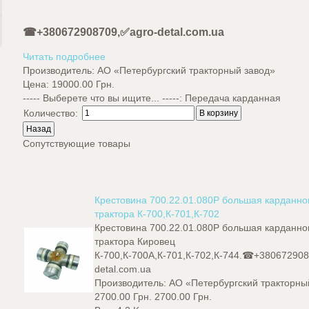
☎+380672908709,✅agro-detal.com.ua
Читать подробнее
Производитель:
АО «Петербургский тракторный завод»
Цена:
19000.00 Грн.
----- Выберете что вы ищите... -----
:
Передача карданная
Количество:
Сопутствующие товары
Крестовина 700.22.01.080Р большая карданно
трактора К-700,К-701,К-702
Крестовина 700.22.01.080Р большая карданно
трактора Кировец
К-700,К-700А,К-701,К-702,К-744.☎+38067290
detal.com.ua
Производитель:
АО «Петербургский тракторны
2700.00 Грн.
2700.00 Грн.