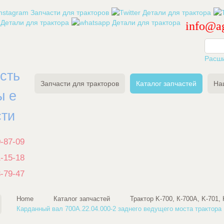
info@ag
Расш
есть
Запчасти для тракторов
Каталог запчастей
На
ы е
сти
0-87-09
1-15-18
3-79-47
Home
Каталог запчастей
Трактор K-700, К-700А, K-701, 
Карданный вал 700А.22.04.000-2 заднего ведущего моста трактора 