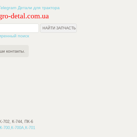
ro-detal.com.ua
иренный поиск
ши контакты.
K-702, К-744, ПК-6
К-700,К-700А,К-701