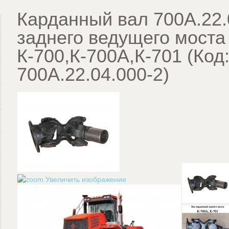
Карданный вал 700А.22.
заднего ведущего моста
К-700,К-700А,К-701
(Код
700А.22.04.000-2
)
Увеличить изображение