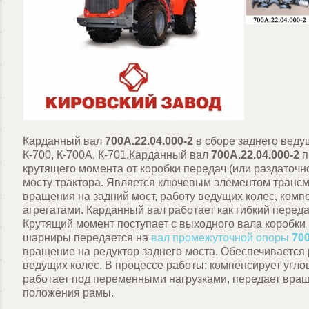
Карданный вал
700А.22.04.000-2
в сборе заднего веду
К-700, К-700А, К-701.Карданный вал
700А.22.04.000-2
п
крутящего момента от коробки передач (или раздаточн
мосту трактора. Является ключевым элементом трансм
вращения на задний мост, работу ведущих колес, ком
агрегатами. Карданный вал работает как гибкий пере
Крутящий момент поступает с выходного вала коробки
шарниры передается на
вал промежуточной опоры
700
вращение на редуктор заднего моста. Обеспечиваетс
ведущих колес. В процессе работы: компенсирует угл
работает под переменными нагрузками, передает вращ
положения рамы.