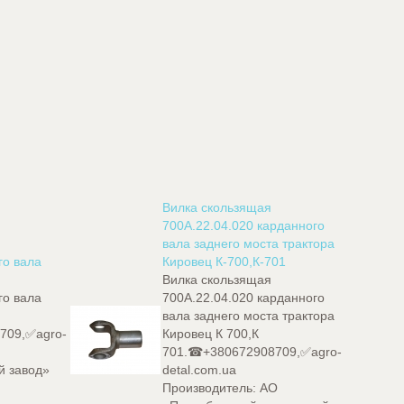
Вилка скользящая
700А.22.04.020 карданного
вала заднего моста трактора
го вала
Кировец К-700,К-701
Вилка скользящая
го вала
700А.22.04.020 карданного
вала заднего моста трактора
8709,✅agro-
Кировец К 700,К
701.☎+380672908709,✅agro-
й завод»
detal.com.ua
Производитель:
АО